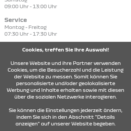
09:00 Uhr - 13:00 Uhr
Service
Montag - Freitag
07:30 Uhr - 17:30 Uhr
Teile / Zubehör
Cookies, treffen Sie Ihre Auswahl!
Montag - Freitag
08:00 Uhr - 17:00 Uhr
Unsere Website und ihre Partner verwenden
Cookies, um die Besucherzahl und die Leistung
der Website zu messen. Somit können Sie
KONTAKT & ANFAHRT
personalisierte und/oder geolokalisierte
Werbung und Inhalte erhalten sowie mit diesen
über die sozialen Netzwerke interagieren.
ÖFFNUNGSZEITEN
Sie können die Einstellungen jederzeit ändern,
indem Sie sich in den Abschnitt "Details
anzeigen" auf unserer Website begeben.
STANDORTE