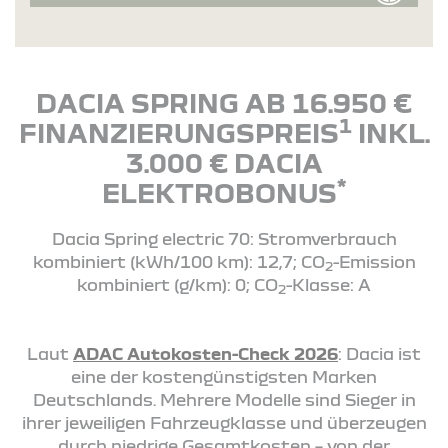
DACIA SPRING AB 16.950 €
1
FINANZIERUNGSPREIS
INKL.
3.000 € DACIA
*
ELEKTROBONUS
Dacia Spring electric 70: Stromverbrauch
kombiniert (kWh/100 km): 12,7; CO
-Emission
2
kombiniert (g/km): 0; CO
-Klasse: A
2
Laut
ADAC Autokosten-Check 2026
: Dacia ist
eine der kostengünstigsten Marken
Deutschlands. Mehrere Modelle sind Sieger in
ihrer jeweiligen Fahrzeugklasse und überzeugen
durch niedrige Gesamtkosten – von der