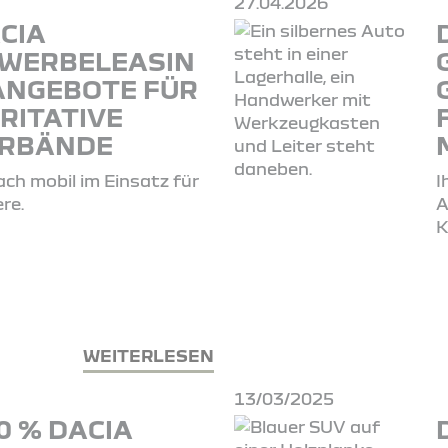
27.04.2026
CIA
WERBELEASIN
ANGEBOTE FÜR
RITATIVE
RBÄNDE
ach mobil im Einsatz für
I
re.
A
K
WEITERLESEN
13/03/2025
0 % DACIA