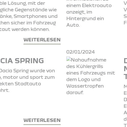
ible Lösung, mit der
V
ägliche Gegenstände wie
V
änke, Smartphones und
S
hen sicher im Fahrzeug
F
taut werden können.
WEITERLESEN
02/01/2024
CIA SPRING
Dacia Spring wurde von
, motor und sport zum
ekten Stadtauto
M
hrt.
E
D
E
A
d
WEITERLESEN
T