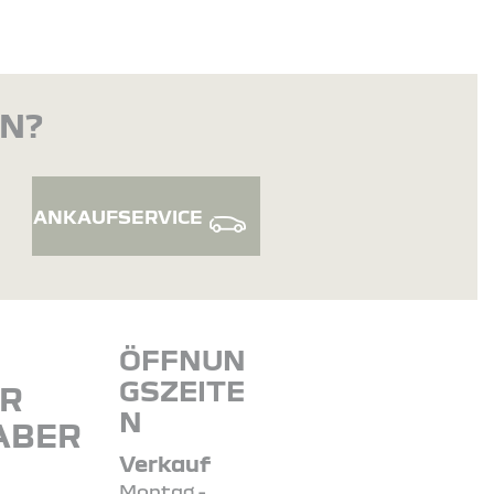
EN?
ANKAUFSERVICE
ÖFFNUN
GSZEITE
R
N
HABER
Verkauf
Montag -