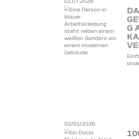
01.07.2026
DA
GE
G 
KA
VE
Einf
ande
02/01/2026
10