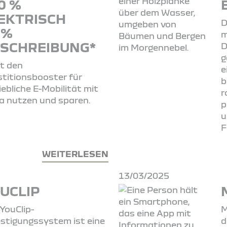
0 %
EKTRISCH
D
 %
m
SCHREIBUNG*
D
g
t den
e
stitionsbooster für
b
iebliche E-Mobilität mit
r
a nutzen und sparen.
p
u
F
WEITERLESEN
13/03/2025
UCLIP
YouClip-
M
stigungssystem ist eine
d