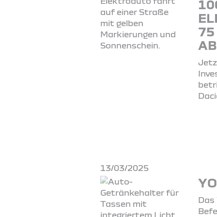
10
EL
75
AB
Jetz
Inve
betr
Daci
13/03/2025
YO
Das 
Befe