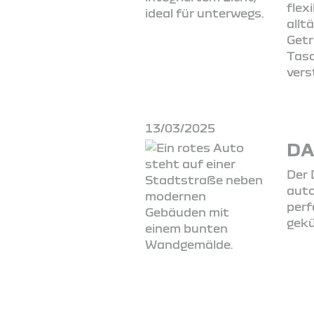
flex
allt
Getr
Tasc
vers
13/03/2025
DA
Der 
auto
perf
gekü