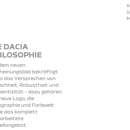
s
ü
M
E DACIA
ILOSOPHIE
 dem neuen
heinungsbild bekräftigt
a das Versprechen von
achheit, Robustheit und
entizität – dazu gehören
neue Logo, die
graphie und Farbwelt
e das komplett
arbeitete
llangebot.