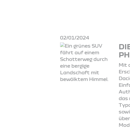
02/01/2024
DI
PH
Mit
Ersc
Daci
Einf
Auth
das 
Typo
sowi
über
Mode